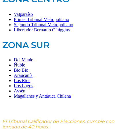
Valparaíso
Primer Tribunal Metropolitano
Segundo Tribunal Metropolitano
Libertador Bernardo O'higgins
ZONA SUR
Del Maule
Ñuble
Bio Bio
Araucanía
Los Ríos
Los Lagos
Aysén
Magallanes y Antártica Chilena
El Tribunal Calificador de Elecciones, cumple con
jornada de 40 horas.