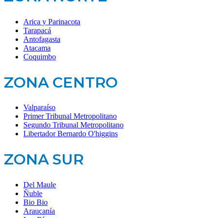
Arica y Parinacota
Tarapacá
Antofagasta
Atacama
Coquimbo
ZONA CENTRO
Valparaíso
Primer Tribunal Metropolitano
Segundo Tribunal Metropolitano
Libertador Bernardo O'higgins
ZONA SUR
Del Maule
Ñuble
Bio Bio
Araucanía