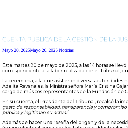
CUENTA PUBLICA DE LA GESTIÓN DE LA JUS
Mayo 20, 2025
Mayo 26, 2025
Noticias
Este martes 20 de mayo de 2025, a las 14 horas se llevó a
correspondiente a la labor realizada por el Tribunal, d
La ceremonia, a la que asistieron diversas autoridades 
Adelita Ravanales, la Ministra señora María Cristina Gaja
cargo de músicos representantes de la Fundación de Orq
En su cuenta, el Presidente del Tribunal, recalcó la i
gesto de responsabilidad, transparencia y compromiso ant
pública y legitiman su actuar
”.
Además de hacer una reseña del origen y de la necesidad
órgano electoral como por los Tribunales Electorales Re