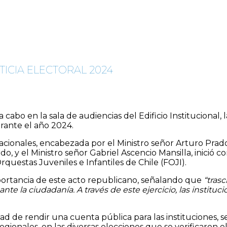
TICIA ELECTORAL 2024
 cabo en la sala de audiencias del Edificio Institucional, 
urante el año 2024.
nacionales, encabezada por el Ministro señor Arturo Prado
rdo, y el Ministro señor Gabriel Ascencio Mansilla, inició
uestas Juveniles e Infantiles de Chile (FOJI).
mportancia de este acto republicano, señalando que
“tras
e la ciudadanía. A través de este ejercicio, las instituci
 de rendir una cuenta pública para las instituciones, se 
gionales, en las diversas elecciones que se verificaron 