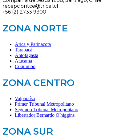
Compañía de Jesús 1288, Santiago, Chile
recepciontce@tricel.cl
+56 (2) 2733 9300
ZONA NORTE
Arica y Parinacota
Tarapacá
Antofagasta
Atacama
Coquimbo
ZONA CENTRO
Valparaíso
Primer Tribunal Metropolitano
Segundo Tribunal Metropolitano
Libertador Bernardo O'higgins
ZONA SUR