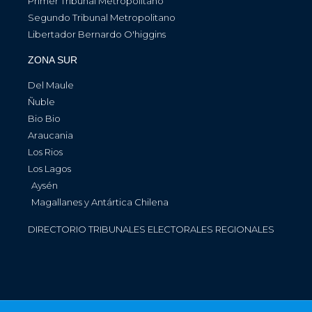
Primer Tribunal Metropolitano
Segundo Tribunal Metropolitano
Libertador Bernardo O'higgins
ZONA SUR
Del Maule
Ñuble
Bio Bio
Araucania
Los Rios
Los Lagos
Aysén
Magallanes y Antártica Chilena
DIRECTORIO TRIBUNALES ELECTORALES REGIONALES