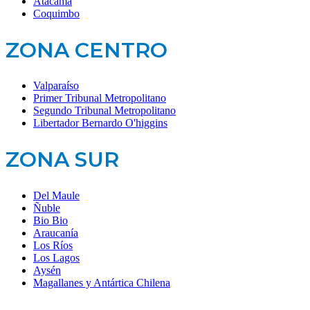
Atacama
Coquimbo
ZONA CENTRO
Valparaíso
Primer Tribunal Metropolitano
Segundo Tribunal Metropolitano
Libertador Bernardo O'higgins
ZONA SUR
Del Maule
Ñuble
Bio Bio
Araucanía
Los Ríos
Los Lagos
Aysén
Magallanes y Antártica Chilena