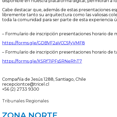
disponible en nuestra plataforma digital, permitirán a l
Cabe destacar que, además de estas presentaciones espe
libremente tanto su arquitectura como las valiosas cole
toda la comunidad para ser parte de esta experiencia ún
– Formulario de inscripción presentaciones horario de 
https://forms.gle/GDBVF2aVCCSfyVMF8
– Formulario de inscripción presentaciones horario de ta
https://forms.gle/XSRf7iPFs5RNeRhT7
Compañía de Jesús 1288, Santiago, Chile
recepciontce@tricel.cl
+56 (2) 2733 9300
Tribunales Regionales
ZONA NORTE