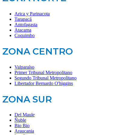
Arica y Parinacota
Tarapacá
Antofagasta
Atacama
Coquimbo
ZONA CENTRO
Valparaíso
Primer Tribunal Metropolitano
Segundo Tribunal Metropolitano
Libertador Bernardo O'higgins
ZONA SUR
Del Maule
Ñuble
Bio Bio
Araucania