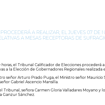
PROCEDERÁ A REALIZAR, EL JUEVES 07 DE N
ELATIVAS A MESAS RECEPTORAS DE SUFRAG
 horas, el Tribunal Calificador de Elecciones procederá a
ivas a la Elección de Gobernadores Regionales realizada 
stro señor Arturo Prado Puga, el Ministro señor Mauricio S
 señor Gabriel Ascencio Mansilla.
el Tribunal, señora Carmen Gloria Valladares Moyano y lo
na Ganzur Sánchez.