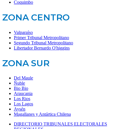
Coquimbo
ZONA CENTRO
Valparaíso
Primer Tribunal Metropolitano
Segundo Tribunal Metropolitano
Libertador Bernardo O'higgins
ZONA SUR
Del Maule
Ñuble
Bio Bio
Araucania
Los Rios
Los Lagos
Aysén
Magallanes y Antártica Chilena
DIRECTORIO TRIBUNALES ELECTORALES