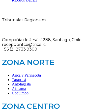
REGIONALES
Tribunales Regionales
Compañía de Jesús 1288, Santiago, Chile
recepciontce@tricel.cl
+56 (2) 2733 9300
ZONA NORTE
Arica y Parinacota
Tarapacá
Antofagasta
Atacama
Coquimbo
ZONA CENTRO