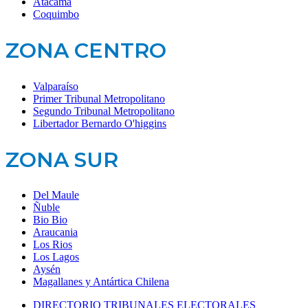
Atacama
Coquimbo
ZONA CENTRO
Valparaíso
Primer Tribunal Metropolitano
Segundo Tribunal Metropolitano
Libertador Bernardo O'higgins
ZONA SUR
Del Maule
Ñuble
Bio Bio
Araucania
Los Rios
Los Lagos
Aysén
Magallanes y Antártica Chilena
DIRECTORIO TRIBUNALES ELECTORALES