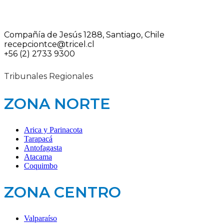
Compañía de Jesús 1288, Santiago, Chile
recepciontce@tricel.cl
+56 (2) 2733 9300
Tribunales Regionales
ZONA NORTE
Arica y Parinacota
Tarapacá
Antofagasta
Atacama
Coquimbo
ZONA CENTRO
Valparaíso