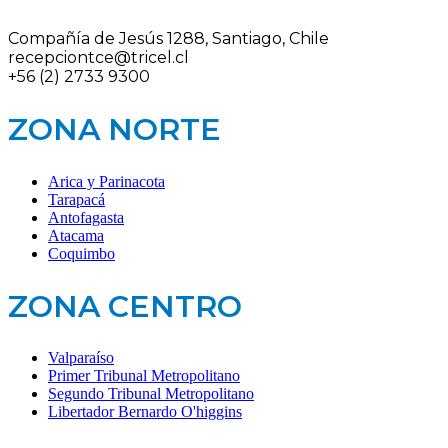
Compañía de Jesús 1288, Santiago, Chile
recepciontce@tricel.cl
+56 (2) 2733 9300
ZONA NORTE
Arica y Parinacota
Tarapacá
Antofagasta
Atacama
Coquimbo
ZONA CENTRO
Valparaíso
Primer Tribunal Metropolitano
Segundo Tribunal Metropolitano
Libertador Bernardo O'higgins