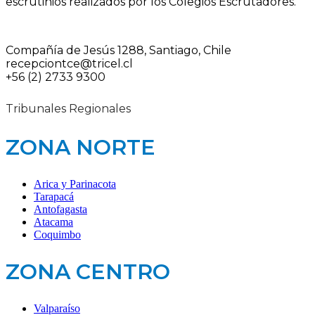
escrutinios realizados por los Colegios Escrutadores.
Compañía de Jesús 1288, Santiago, Chile
recepciontce@tricel.cl
+56 (2) 2733 9300
Tribunales Regionales
ZONA NORTE
Arica y Parinacota
Tarapacá
Antofagasta
Atacama
Coquimbo
ZONA CENTRO
Valparaíso