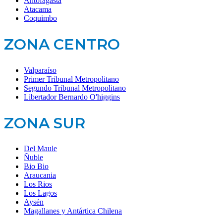
Antofagasta
Atacama
Coquimbo
ZONA CENTRO
Valparaíso
Primer Tribunal Metropolitano
Segundo Tribunal Metropolitano
Libertador Bernardo O'higgins
ZONA SUR
Del Maule
Ñuble
Bio Bio
Araucania
Los Rios
Los Lagos
Aysén
Magallanes y Antártica Chilena