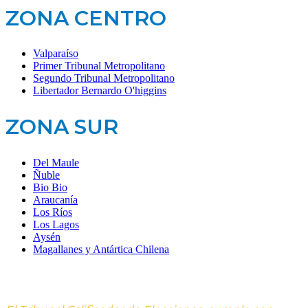
ZONA CENTRO
Valparaíso
Primer Tribunal Metropolitano
Segundo Tribunal Metropolitano
Libertador Bernardo O'higgins
ZONA SUR
Del Maule
Ñuble
Bio Bio
Araucanía
Los Ríos
Los Lagos
Aysén
Magallanes y Antártica Chilena