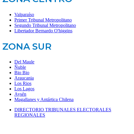
Valparaíso
Primer Tribunal Metropolitano
Segundo Tribunal Metropolitano
Libertador Bernardo O'higgins
ZONA SUR
Del Maule
Ñuble
Bio Bio
Araucania
Los Rios
Los Lagos
Aysén
Magallanes y Antártica Chilena
DIRECTORIO TRIBUNALES ELECTORALES
REGIONALES