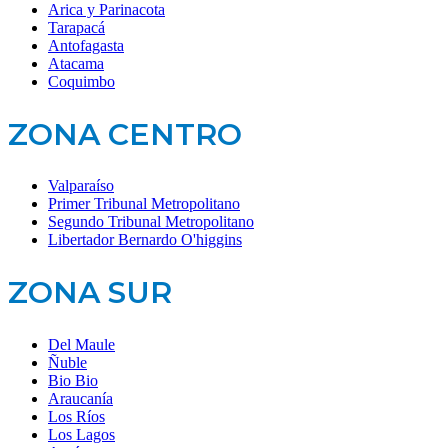
Arica y Parinacota
Tarapacá
Antofagasta
Atacama
Coquimbo
ZONA CENTRO
Valparaíso
Primer Tribunal Metropolitano
Segundo Tribunal Metropolitano
Libertador Bernardo O'higgins
ZONA SUR
Del Maule
Ñuble
Bio Bio
Araucanía
Los Ríos
Los Lagos