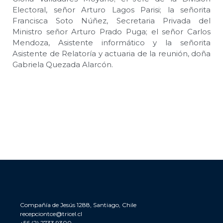
Electoral, señor Arturo Lagos Parisi; la señorita
Francisca Soto Núñez, Secretaria Privada del
Ministro señor Arturo Prado Puga; el señor Carlos
Mendoza, Asistente informático y la señorita
Asistente de Relatoría y actuaria de la reunión, doña
Gabriela Quezada Alarcón.
Compañía de Jesús 1288, Santiago, Chile
recepciontce@tricel.cl
+56 (2) 2733 9300