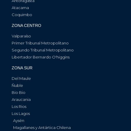
Antofagasta
Atacama
Coquimbo
ZONA CENTRO
Valparaíso
Primer Tribunal Metropolitano
Segundo Tribunal Metropolitano
Libertador Bernardo O'higgins
ZONA SUR
Del Maule
Ñuble
Bio Bio
Araucania
Los Rios
Los Lagos
Aysén
Magallanes y Antártica Chilena