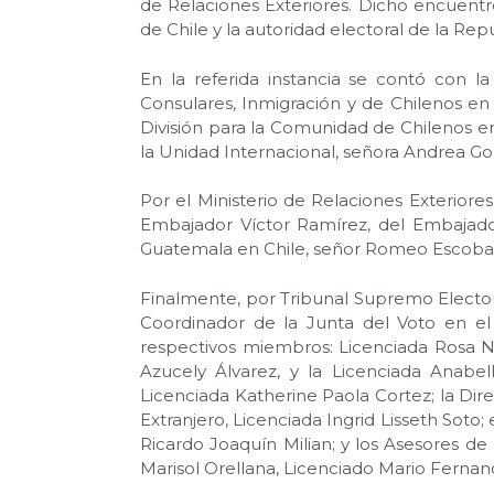
de Relaciones Exteriores. Dicho encuentr
de Chile y la autoridad electoral de la Re
En la referida instancia se contó con la
Consulares, Inmigración y de Chilenos en 
División para la Comunidad de Chilenos en 
la Unidad Internacional, señora Andrea Gon
Por el Ministerio de Relaciones Exteriore
Embajador Víctor Ramírez, del Embajado
Guatemala en Chile, señor Romeo Escoba
Finalmente, por Tribunal Supremo Electora
Coordinador de la Junta del Voto en el 
respectivos miembros: Licenciada Rosa Ne
Azucely Álvarez, y la Licenciada Anabel
Licenciada Katherine Paola Cortez; la Dire
Extranjero, Licenciada Ingrid Lisseth Soto
Ricardo Joaquín Milian; y los Asesores d
Marisol Orellana, Licenciado Mario Fernand