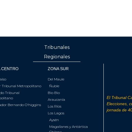
Tribunales
Regionales
 CENTRO
ZONA SUR
aíso
Del Maule
 Tribunal Metropolitano
Ñuble
do Tribunal
Bio Bio
El Tribunal Ca
olitano
Araucanía
Elecciones, 
ador Bernardo O'higgins
Los Ríos
jornada de 40
Los Lagos
Aysén
Magallanes y Antártica
Chilena