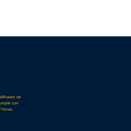
lificador de
cumple con
 horas.