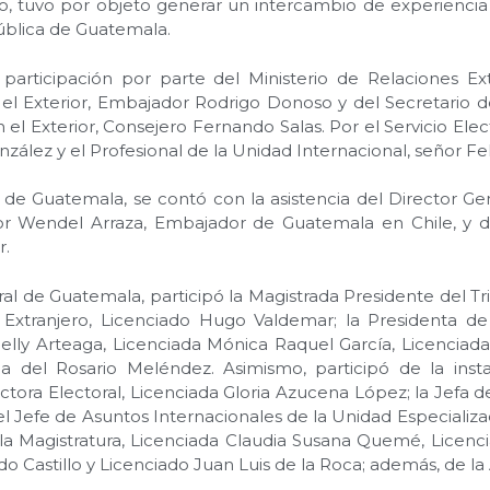
o, tuvo por objeto generar un intercambio de experienci
pública de Guatemala.
 participación por parte del Ministerio de Relaciones E
el Exterior, Embajador Rodrigo Donoso y del Secretario de
el Exterior, Consejero Fernando Salas. Por el Servicio Elec
zález y el Profesional de la Unidad Internacional, señor Fel
s de Guatemala, se contó con la asistencia del Director Ge
r Wendel Arraza, Embajador de Guatemala en Chile, y d
r.
l de Guatemala, participó la Magistrada Presidente del Tri
Extranjero, Licenciado Hugo Valdemar; la Presidenta de
lly Arteaga, Licenciada Mónica Raquel García, Licenciada
la del Rosario Meléndez. Asimismo, participó de la insta
ctora Electoral, Licenciada Gloria Azucena López; la Jefa 
; el Jefe de Asuntos Internacionales de la Unidad Especializ
e la Magistratura, Licenciada Claudia Susana Quemé, Licenc
o Castillo y Licenciado Juan Luis de la Roca; además, de la 