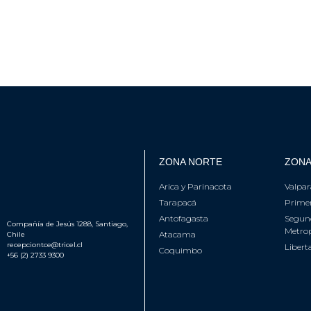
ZONA NORTE
ZONA
Arica y Parinacota
Valpar
Tarapacá
Primer
Antofagasta
Segun
Compañía de Jesús 1288, Santiago,
Metrop
Atacama
Chile
recepciontce@tricel.cl
Libert
Coquimbo
+56 (2) 2733 9300