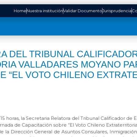
Home
Nuestra institución
Validar Documento
Jurisprudencia
Co
A DEL TRIBUNAL CALIFICADOR
RIA VALLADARES MOYANO PAR
E “EL VOTO CHILENO EXTRATE
2:15 horas, la Secretaria Relatora del Tribunal Calificador d
da de Capacitación sobre “El Voto Chileno Extraterritorial”
e la Dirección General de Asuntos Consulares, Inmigración y