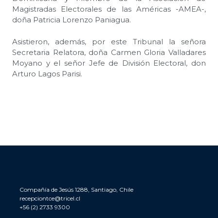
Magistradas Electorales de las Américas -AMEA-,
doña Patricia Lorenzo Paniagua.
Asistieron, además, por este Tribunal la señora
Secretaria Relatora, doña Carmen Gloria Valladares
Moyano y el señor Jefe de División Electoral, don
Arturo Lagos Parisi.
Compañía de Jesús 1288, Santiago, Chile
recepciontce@tricel.cl
+56 (2) 2733 9300