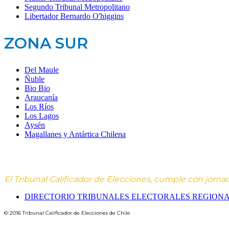
Segundo Tribunal Metropolitano
Libertador Bernardo O'higgins
ZONA SUR
Del Maule
Ñuble
Bio Bio
Araucanía
Los Ríos
Los Lagos
Aysén
Magallanes y Antártica Chilena
El Tribunal Calificador de Elecciones, cumple con jorna
DIRECTORIO TRIBUNALES ELECTORALES REGION
© 2016 Tribunal Calificador de Elecciones de Chile