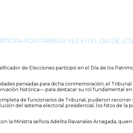
TICIPA POR PRIMERA VEZ EN EL DIA DE LO
lificador de Elecciones participó en el Día de los Patrim
vidades pensadas para dicha conmemoración, el Tribunal 
ervación histórica— para destacar su rol fundamental en
completa de funcionarios de Tribunal, pudieron recorrer s
lución del sistema electoral presidencial, los hitos de la
n la Ministra señora Adelita Ravanales Arriagada, quien 