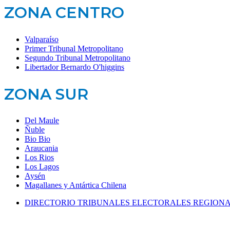
ZONA CENTRO
Valparaíso
Primer Tribunal Metropolitano
Segundo Tribunal Metropolitano
Libertador Bernardo O'higgins
ZONA SUR
Del Maule
Ñuble
Bio Bio
Araucania
Los Rios
Los Lagos
Aysén
Magallanes y Antártica Chilena
DIRECTORIO TRIBUNALES ELECTORALES REGION