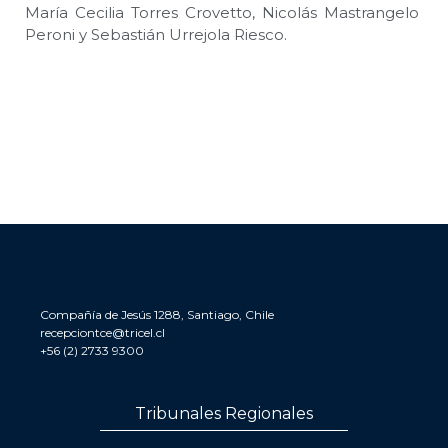
María Cecilia Torres Crovetto, Nicolás Mastrangelo
Peroni y Sebastián Urrejola Riesco.
Compañía de Jesús 1288, Santiago, Chile
recepciontce@tricel.cl
+56 (2) 2733 9300
Tribunales Regionales