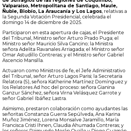
de Sufragios de las regiones de Coquimbo,
Valparaíso, Metropolitana de Santiago, Maule,
Ñuble, Biobío, La Araucanía y Los Lagos
, relativas a
la Segunda Votación Presidencial, celebrada el
domingo 14 de diciembre de 2025.
Participaron en esta apertura de cajas, el Presidente
del Tribunal, Ministro señor Arturo Prado Puga; el
Ministro señor Mauricio Silva Cancino; la Ministra
señora Adelita Ravanales Arriagada; el Ministro señor
Omar Astudillo Contreras; y el Ministro señor Gabriel
Ascencio Mansilla.
Actuaron como Ministros de fe, el Jefe Administrativo
del Tribunal, señor Arturo Lagos Parisi; la Secretaria
Relatora (S), señora Katherine Martínez Domínguez y
los Relatores Ad hoc del proceso: señora Gianina
Ganzur Sánchez, señora Virna Velásquez Garrote y
señor Gabriel Ibáñez Lastra.
Asimismo, prestaron colaboración como ayudantes las
señoritas Constanza Guerra Sepúlveda, Ana Karina
Muñoz Jiménez, Lorena Monsalve Jaramillo, María
Francisca Cristi Ihnen, Claudia Ahumada Contreras; y
los señores Raimundo Morán Ovalle y Diego Guzmán