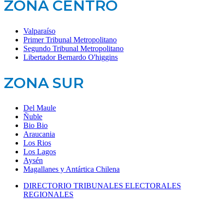
ZONA CENTRO
Valparaíso
Primer Tribunal Metropolitano
Segundo Tribunal Metropolitano
Libertador Bernardo O'higgins
ZONA SUR
Del Maule
Ñuble
Bio Bio
Araucania
Los Rios
Los Lagos
Aysén
Magallanes y Antártica Chilena
DIRECTORIO TRIBUNALES ELECTORALES
REGIONALES