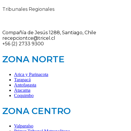
Tribunales Regionales
Compañía de Jesús 1288, Santiago, Chile
recepciontce@tricel.cl
+56 (2) 2733 9300
ZONA NORTE
Arica y Parinacota
Tarapacá
Antofagasta
Atacama
Coquimbo
ZONA CENTRO
Valparaíso