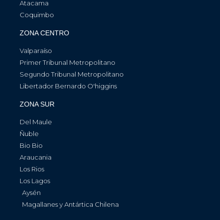
Atacama
Coquimbo
ZONA CENTRO
Valparaíso
Primer Tribunal Metropolitano
Segundo Tribunal Metropolitano
Libertador Bernardo O'higgins
ZONA SUR
Del Maule
Ñuble
Bio Bio
Araucania
Los Rios
Los Lagos
Aysén
Magallanes y Antártica Chilena