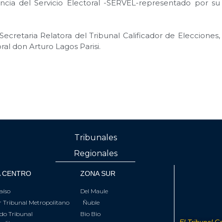
ncia del Servicio Electoral -SERVEL-representado por su
Secretaria Relatora del Tribunal Calificador de Elecciones
oral don Arturo Lagos Parisi.
Tribunales
Regionales
 CENTRO
ZONA SUR
aíso
Del Maule
 Tribunal Metropolitano
Ñuble
do Tribunal
Bio Bio