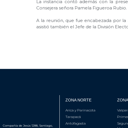
La instancia contó además con la prese
Consejera señora Pamela Figueroa Rubio.
A la reunión, que fue encabezada por la 
asistió también el Jefe de la División Elect
ZONA NORTE
ZONA
Arica y Parinacota
Valpar
Tarapacá
Primer
Antofagasta
Segun
Compañía de Jesús 1288, Santiago,