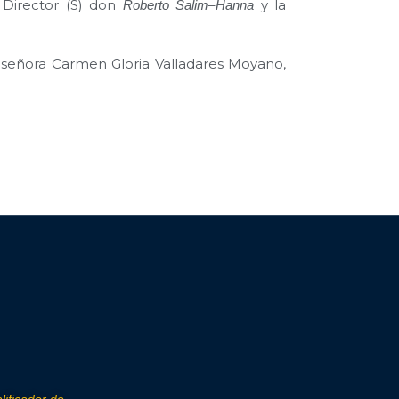
 Director (S) don
–
y la
Roberto Salim
Hanna
, señora Carmen Gloria Valladares Moyano,