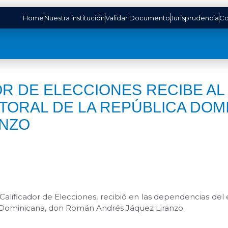
Home
Nuestra institución
Validar Documento
Jurisprudencia
Co
OR DE ELECCIONES RECIBE AL
TORAL DE LA REPÚBLICA DOM
ANZO
 Calificador de Elecciones, recibió en las dependencias del e
ca Dominicana, don Román Andrés Jáquez Liranzo.