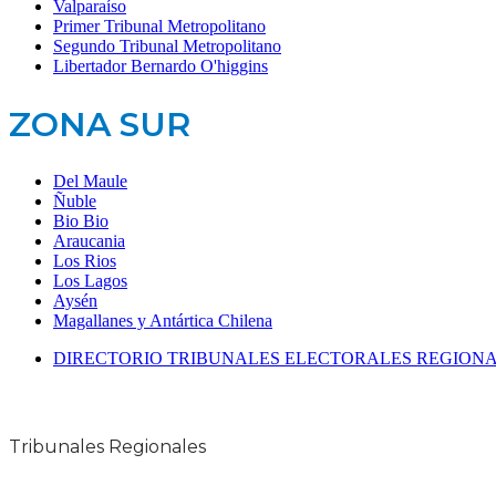
Valparaíso
Primer Tribunal Metropolitano
Segundo Tribunal Metropolitano
Libertador Bernardo O'higgins
ZONA SUR
Del Maule
Ñuble
Bio Bio
Araucania
Los Rios
Los Lagos
Aysén
Magallanes y Antártica Chilena
DIRECTORIO TRIBUNALES ELECTORALES REGION
Tribunales Regionales