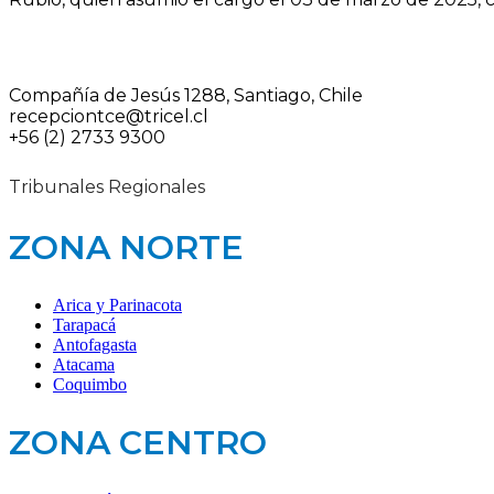
Compañía de Jesús 1288, Santiago, Chile
recepciontce@tricel.cl
+56 (2) 2733 9300
Tribunales Regionales
ZONA NORTE
Arica y Parinacota
Tarapacá
Antofagasta
Atacama
Coquimbo
ZONA CENTRO