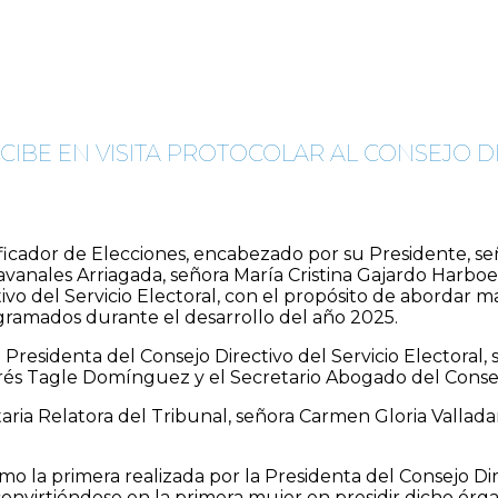
CIBE EN VISITA PROTOCOLAR AL CONSEJO D
lificador de Elecciones, encabezado por su Presidente, se
avanales Arriagada, señora María Cristina Gajardo Harboe 
tivo del Servicio Electoral, con el propósito de abordar m
ogramados durante el desarrollo del año 2025.
a Presidenta del Consejo Directivo del Servicio Electoral
drés Tagle Domínguez y el Secretario Abogado del Consej
aria Relatora del Tribunal, señora Carmen Gloria Valladar
omo la primera realizada por la Presidenta del Consejo Di
onvirtiéndose en la primera mujer en presidir dicho órga