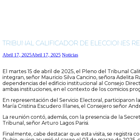
TRIBUNAL CALIFICADOR DE ELECCIONES RE
Abril 17, 2025
Abril 17, 2025
Noticias
El martes 15 de abril de 2025, el Pleno del Tribunal Ca
integran, señor Mauricio Silva Cancino, señora Adelita R
dependencias del edificio institucional al Consejo Direc
ambas instituciones, en el contexto de los comicios pr
En representación del Servicio Electoral, participaron l
María Cristina Escudero Illanes, el Consejero señor An
La reunión contó, además, con la presencia de la Secret
Tribunal, señor Arturo Lagos Parisi.
Finalmente, cabe destacar que esta visita, se registra c
Rubio, quien asumió el cargo el 03 de marzo de 2025, c